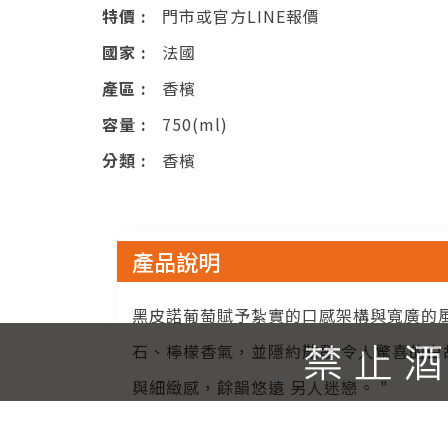
特價 :
門市或官方LINE報價
國家 :
法國
產區 :
香檳
容量 :
750(ml)
分類 :
香檳
產品說明
黑皮諾葡萄賦予紮實的口感架構與寬廣的
石、檸檬香氣，並隱約散發 令人驚喜的
與細緻感，餘韻悠遠 另人迷戀。 "