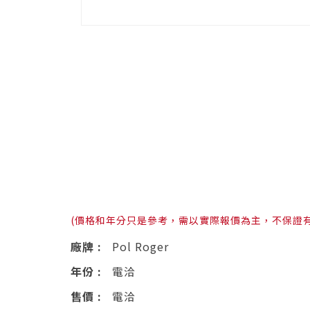
(價格和年分只是參考，需以實際報價為主，不保證
廠牌 :
Pol Roger
年份 :
電洽
售價 :
電洽