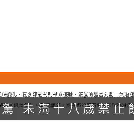
風味變化，夏多娜葡萄則帶來優雅、細膩的豐富刻劃。氣泡極
白胡椒與嫩薑氣味。口 感飽滿，夏多娜的礦石個性表現得淋