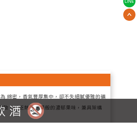
為 綿密，香氣豐厚集中，卻不失細膩優雅的礦
漓盡致，不乏熱帶水果般的濃郁果味，兼具架構