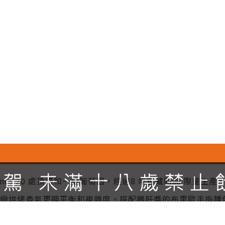
 des Blancs 20 處頂級和一級葡萄園，經過8 年窖藏時間
細緻烘烤香氣更顯平衡和複雜度。搭配鵝肝醬的布里歐手指麵