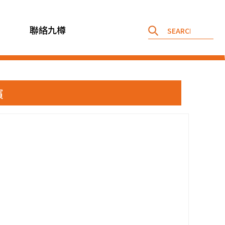
聯絡九樽
檳