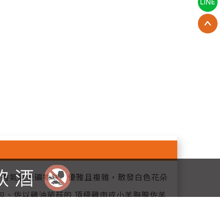
 限量生產。香氣展現礦物味，優雅且複雜，散發白色花朵
包、佐以雞油菌菇的 頂級雞肉或小羊胸腺佐羊