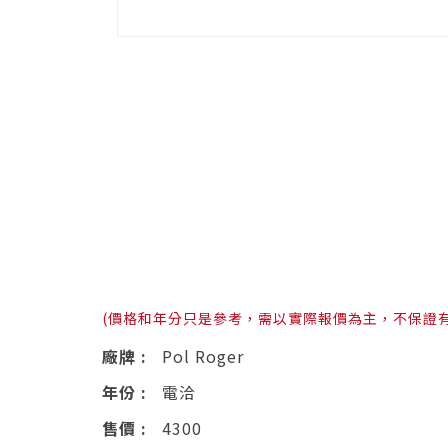
(價格和年分只是參考，需以實際報價為主，不保證
廠牌 :
Pol Roger
年份 :
電洽
售價 :
4300