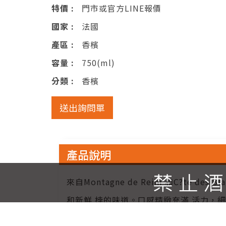
特價 :
門市或官方LINE報價
國家 :
法國
產區 :
香檳
容量 :
750(ml)
分類 :
香檳
送出詢問單
產品說明
來自Montagne de Reim 和C?te
和新鮮 桲的味道。口感精緻充滿 活力，
肚菇料理等菜餚。 "