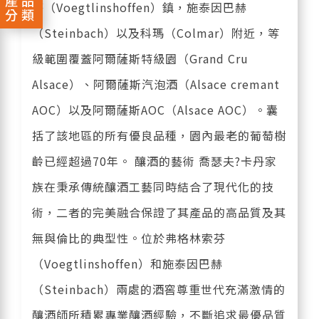
產品
芬（Voegtlinshoffen）鎮，施泰因巴赫
分類
（Steinbach）以及科瑪（Colmar）附近，等
級範圍覆蓋阿爾薩斯特級園（Grand Cru
Alsace）、阿爾薩斯汽泡酒（Alsace cremant
AOC）以及阿爾薩斯AOC（Alsace AOC）。囊
括了該地區的所有優良品種，園內最老的葡萄樹
齡已經超過70年。 釀酒的藝術 喬瑟夫?卡丹家
族在秉承傳統釀酒工藝同時結合了現代化的技
術，二者的完美融合保證了其產品的高品質及其
無與倫比的典型性。位於弗格林索芬
（Voegtlinshoffen）和施泰因巴赫
（Steinbach）兩處的酒窖尊重世代充滿激情的
釀酒師所積累專業釀酒經驗，不斷追求最優品質