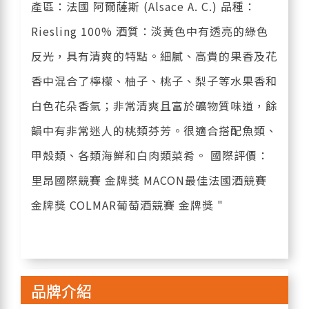
產區：法國 阿爾薩斯 (Alsace A. C.) 品種：
Riesling 100% 酒質：淡黃色中有透亮的綠色
反光，具有清爽的特點。細膩、高貴的果香及花
香中混合了檸檬、柚子、桃子、梨子等水果香和
白色花朵香氣；非常清爽且富於礦物質味道，餘
韻中有非常迷人的桃類芬芳。很適合搭配魚類、
甲殼類、各類海鮮和白肉類菜肴。 國際評價：
里昂國際競賽 金牌獎 MACON最佳法國酒競賽
金牌獎 COLMAR葡萄酒競賽 金牌獎 "
品牌介紹