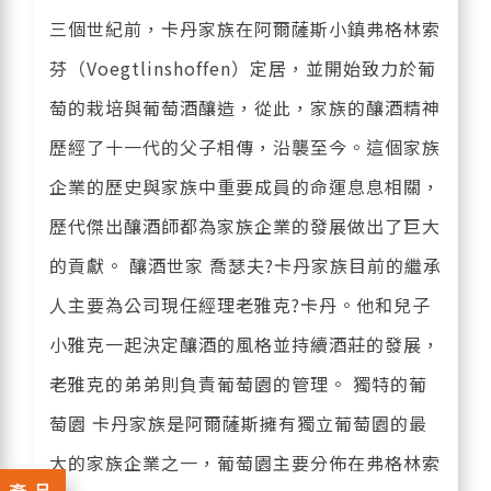
三個世紀前，卡丹家族在阿爾薩斯小鎮弗格林索
芬（Voegtlinshoffen）定居，並開始致力於葡
萄的栽培與葡萄酒釀造，從此，家族的釀酒精神
歷經了十一代的父子相傳，沿襲至今。這個家族
企業的歷史與家族中重要成員的命運息息相關，
歷代傑出釀酒師都為家族企業的發展做出了巨大
的貢獻。 釀酒世家 喬瑟夫?卡丹家族目前的繼承
人主要為公司現任經理老雅克?卡丹。他和兒子
小雅克一起決定釀酒的風格並持續酒莊的發展，
老雅克的弟弟則負責葡萄園的管理。 獨特的葡
萄園 卡丹家族是阿爾薩斯擁有獨立葡萄園的最
大的家族企業之一，葡萄園主要分佈在弗格林索