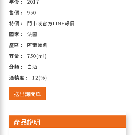
年份 :
2017
售價 :
950
特價 :
門市或官方LINE報價
國家 :
法國
產區 :
阿爾薩斯
容量 :
750(ml)
分類 :
白酒
酒精度 :
12(%)
送出詢問單
產品說明