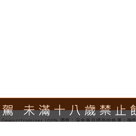
) 品種：Gewurztraminer 100% 酒質：深金黃且透亮
荷、丁香、白胡椒）及蜂蜜香氣；口感中有濃郁的芒果、荔