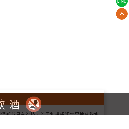
的色澤；強烈濃郁並具有荔枝、芒果和柑橘類水果等成熟水
枝、玫瑰花、香料和甘草的味道。這是一款誘人