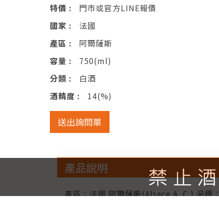
特價 :
門市或官方LINE報價
國家 :
法國
產區 :
阿爾薩斯
容量 :
750(ml)
分類 :
白酒
酒精度 :
14(%)
送出詢問單
產品說明
產區：法國 阿爾薩斯(Alsace A. C.
果的香氣，伴隨著玫瑰花、多種香料（薄