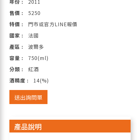
年份 :
2011
售價 :
5250
特價 :
門市或官方LINE報價
國家 :
法國
產區 :
波爾多
容量 :
750(ml)
分類 :
紅酒
酒精度 :
14(%)
送出詢問單
產品說明