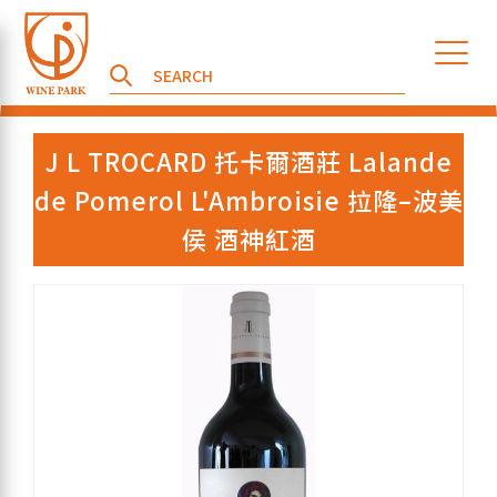
J L TROCARD 托卡爾酒莊 Lalande
de Pomerol L'Ambroisie 拉隆–波美
侯 酒神紅酒