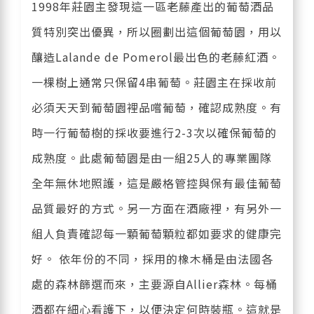
1998年莊園主發現這一區老藤產出的葡萄酒品
質特別突出優異，所以圈劃出這個葡萄園，用以
釀造Lalande de Pomerol最出色的老藤紅酒。
一棵樹上通常只保留4串葡萄。莊園主在採收前
必須天天到葡萄園裡品嚐葡萄，確認成熟度。有
時一行葡萄樹的採收要進行2-3次以確保葡萄的
成熟度。此處葡萄園是由一組25人的專業團隊
全年無休地照護，這是嚴格管控與保有最佳葡萄
品質最好的方式。另一方面在酒廠裡，有另外一
組人負責確認每一顆葡萄顆粒都如要求的健康完
好。 依年份的不同，採用的橡木桶是由法國各
處的森林篩選而來，主要源自Allier森林。每桶
酒都在細心看護下，以便決定何時裝瓶。這就是