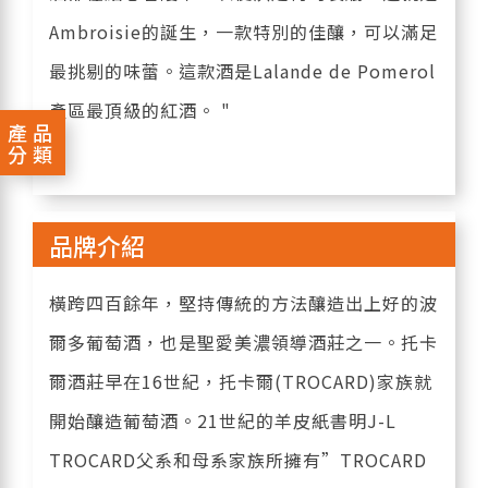
Ambroisie的誕生，一款特別的佳釀，可以滿足
最挑剔的味蕾。這款酒是Lalande de Pomerol
產區最頂級的紅酒。 "
產品
分類
品牌介紹
橫跨四百餘年，堅持傳統的方法釀造出上好的波
爾多葡萄酒，也是聖愛美濃領導酒莊之一。托卡
爾酒莊早在16世紀，托卡爾(TROCARD)家族就
開始釀造葡萄酒。21世紀的羊皮紙書明J-L
TROCARD父系和母系家族所擁有”TROCARD