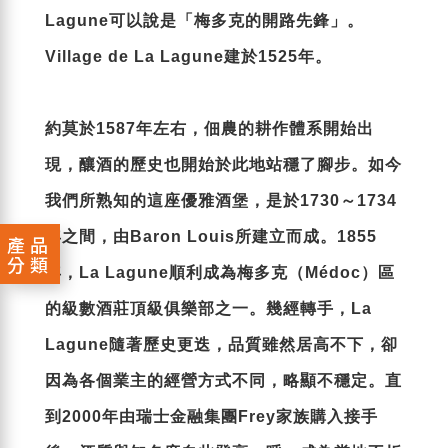
Lagune可以說是「梅多克的開路先鋒」。
Village de La Lagune建於1525年。
約莫於1587年左右，佃農的耕作體系開始出
現，釀酒的歷史也開始於此地站穩了腳步。如今
我們所熟知的這座優雅酒堡，是於1730～1734
年之間，由Baron Louis所建立而成。1855
產品
分類
年，La Lagune順利成為梅多克（Médoc）區
的級數酒莊頂級俱樂部之一。幾經轉手，La
Lagune隨著歷史更迭，品質雖然居高不下，卻
因為各個業主的經營方式不同，略顯不穩定。直
到2000年由瑞士金融集團Frey家族購入接手