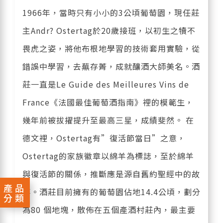
1966年，當時只有小小的3公頃葡萄園，現任莊
主Andr? Ostertag於20歲接班，以初生之犢不
畏虎之姿，將他布根地學習的技術套用實驗，從
錯誤中學習，去蕪存菁，成就釀酒大師美名。酒
莊一直是Le Guide des Meilleures Vins de
France《法國最佳葡萄酒指南》裡的模範生，
幾年前被拔擢提升至最高三星，成績斐然。 在
德文裡，Ostertag有”復活節當日”之意，
Ostertag的家族徽章以綿羊為標誌，至於綿羊
與復活節的關係，推斷應是源自舊約聖經中的故
產品
事。酒莊目前擁有的葡萄園佔地14.4公頃，劃分
分類
為80 個地塊，散佈在五個產酒村莊內，最主要