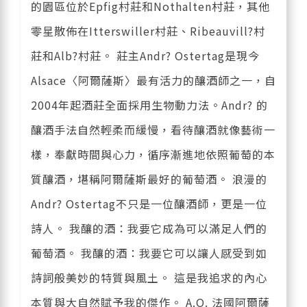
的園區位於Epfig村莊和Nothalten村莊，其他
零星散佈在Itterswiller村莊、Ribeauvill?村
莊和Alb?村莊。 莊主Andr? Ostertag是現今
Alsace〈阿爾薩斯〉最有活力的釀酒師之一，自
2004年起酒莊全面採用生物動力法。Andr? 的
釀酒手法自然輕柔而緩慢，看待釀酒就像藝術一
樣，奉獻時間與心力，循序漸進地依照葡萄的本
質釀酒，堪稱阿爾薩斯最好的葡萄酒。 浪漫的
Andr? Ostertag不只是一位釀酒師，更是一位
詩人。 我釀的酒：我要它成為可以滿足人們的
葡萄酒。 我釀的酒：我要它可以讓人感受到如
詩詞般美妙的特質與風土。 這是我追求的內心
本質與大自然賦予我的傑作。 A.O. 法國阿爾薩