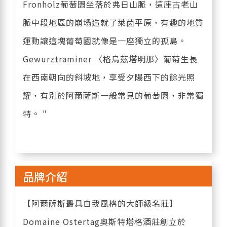
Fronholz葡萄園坐落於弗日山脈，這座古老山
脈中段地區的崩塌造就了萊茵平原，有趣的地質
運動讓這塊葡萄園就像是一座獨立的孤島。
Gewurztraminer 〈格烏茲塔明那〉葡萄生長
在西南朝向的斜坡地，享受夕陽西下的餘光照
耀，有別於阿爾薩斯一般常見的葡萄園，非常獨
特。 "
品牌介紹
【阿爾薩斯最具自我風格的大師級名莊】
Domaine Ostertag奧斯特塔格酒莊創立於