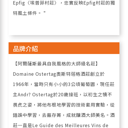
Epfig〈埃普菲村莊〉，忠實反映Epfig村莊的獨
特風土條件。 "
品牌介紹
【阿爾薩斯最具自我風格的大師級名莊】
Domaine Ostertag奧斯特塔格酒莊創立於
1966年，當時只有小小的3公頃葡萄園，現任莊
主Andr? Ostertag於20歲接班，以初生之犢不
畏虎之姿，將他布根地學習的技術套用實驗，從
錯誤中學習，去蕪存菁，成就釀酒大師美名。酒
莊一直是Le Guide des Meilleures Vins de