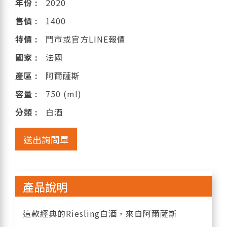
年份 :
2020
售價 :
1400
特價 :
門市或官方LINE報價
國家 :
法國
產區 :
阿爾薩斯
容量 :
750 (ml)
分類 :
白酒
送出詢問單
產品說明
這款經典的Riesling白酒，來自阿爾薩斯