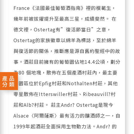
France《法國最佳葡萄酒指南》裡的模範生，
幾年前被拔擢提升至最高三星，成績斐然。 在
德文裡，Ostertag有”復活節當日”之意，
Ostertag的家族徽章以綿羊為標誌，至於綿羊
與復活節的關係，推斷應是源自舊約聖經中的故
事。酒莊目前擁有的葡萄園佔地14.4公頃，劃分
為80 個地塊，散佈在五個產酒村莊內，最主要
產品
的園區位於Epfig村莊和Nothalten村莊，其他
分類
零星散佈在Itterswiller村莊、Ribeauvill?村
莊和Alb?村莊。 莊主Andr? Ostertag是現今
Alsace〈阿爾薩斯〉最有活力的釀酒師之一，自
1999年起酒莊全面採用生物動力法。Andr? 的