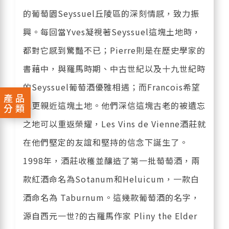
的葡萄園Seyssuel丘陵區的深刻情感，致力振
興。每回當Yves凝視著Seyssuel這塊土地時，
都對它感到驚豔不已；Pierre則是在歷史學家的
書藉中，與羅馬時期、中古世紀以及十九世紀時
的Seyssuel葡萄酒優雅相遇；而Francois希望
產品
能更親近這塊土地。他們深信這塊古老的被遺忘
分類
之地可以重返榮耀，Les Vins de Vienne酒莊就
在他們堅定的友誼和堅持的信念下誕生了。
1998年，酒莊收穫並釀造了第一批萄萄酒，兩
款紅酒命名為Sotanum和Heluicum，一款白
酒命名為 Taburnum。這幾款葡萄酒的名字，
源自西元一世?的古羅馬作家 Pliny the Elder