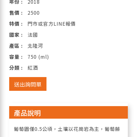
年份 :
2018
售價 :
2500
特價 :
門市或官方LINE報價
國家 :
法國
產區 :
北隆河
容量 :
750 (ml)
分類 :
紅酒
送出詢問單
產品說明
葡萄園僅0.5公頃，土壤以花崗岩為主，葡萄藤