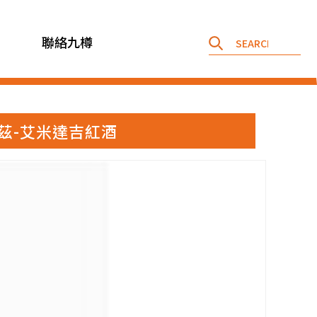
聯絡九樽
樽 克羅茲-艾米達吉紅酒