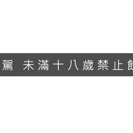
土、砂質土壤和光滑的鵝卵石，座向朝東南，葡萄藤平均25年