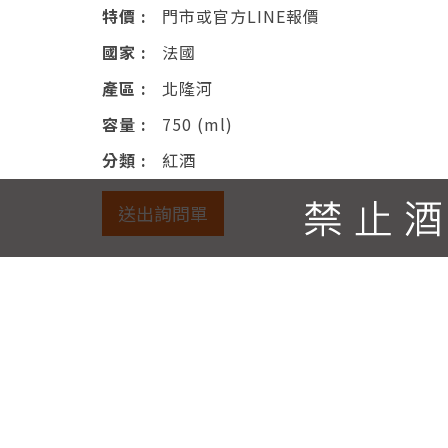
特價 :
門市或官方LINE報價
國家 :
法國
產區 :
北隆河
容量 :
750 (ml)
分類 :
紅酒
送出詢問單
產品說明
葡萄園占地4公頃，土壤結構主要是白堊粘