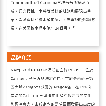
Tempranillo和 Carinena三種葡萄所調配而
成，具有櫻桃、木莓等美好的味道和展現出香
草、異國香料和橡木桶的氣息，單寧細緻餘韻悠
長，在美國橡木桶中陳年24個月。 "
品牌介紹
Marqu?s de Carano酒莊創立於1950年，位於
Carinena 卡里涅納法定產區，首府是西班牙第
五大城Zaragoza城屬於 Aragon省，在1496年
當時的Catholic王國即在此建立起高度的文化
和經濟實力，由於宗教的需求因而發展出高度的