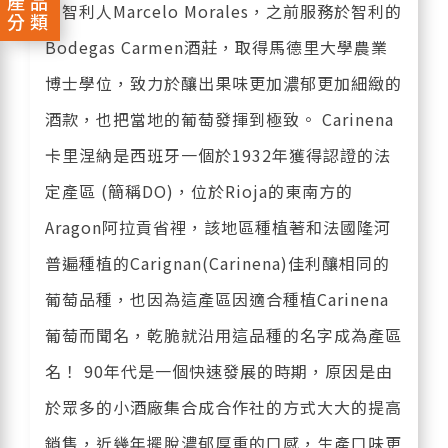
產品
的智利人Marcelo Morales，之前服務於智利的
分類
Bodegas Carmen酒莊，取得馬德里大學農業
博士學位，致力於釀出果味更加濃郁更加細緻的
酒款，也把當地的葡萄發揮到極致。 Carinena
卡里涅納是西班牙一個於1932年獲得認證的法
定產區 (簡稱DO)，位於Rioja的東南方的
Aragon阿拉貢省裡，該地區種植著和法國隆河
普遍種植的Carignan(Carinena)佳利釀相同的
葡萄品種，也因為這產區因適合種植Carinena
葡萄而聞名，乾脆就沿用這品種的名字成為產區
名！ 90年代是一個快速發展的時期，原因是由
於眾多的小酒廠集合成合作社的方式大大的提高
銷售，近幾年擺脫濃郁厚重的口感，生產口味更