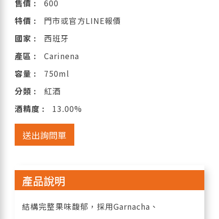
售價 :
600
特價 :
門市或官方LINE報價
國家 :
西班牙
產區 :
Carinena
容量 :
750ml
分類 :
紅酒
酒精度 :
13.00%
送出詢問單
產品說明
結構完整果味馥郁，採用Garnacha、