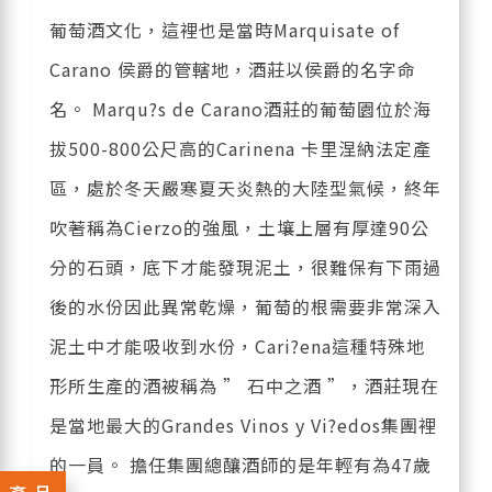
葡萄酒文化，這裡也是當時Marquisate of
Carano 侯爵的管轄地，酒莊以侯爵的名字命
名。 Marqu?s de Carano酒莊的葡萄園位於海
拔500-800公尺高的Carinena 卡里涅納法定產
區，處於冬天嚴寒夏天炎熱的大陸型氣候，終年
吹著稱為Cierzo的強風，土壤上層有厚達90公
分的石頭，底下才能發現泥土，很難保有下雨過
後的水份因此異常乾燥，葡萄的根需要非常深入
泥土中才能吸收到水份，Cari?ena這種特殊地
形所生產的酒被稱為 ” 石中之酒 ”，酒莊現在
是當地最大的Grandes Vinos y Vi?edos集團裡
的一員。 擔任集團總釀酒師的是年輕有為47歲